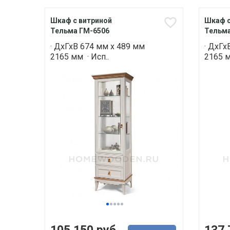
Шкаф с витриной
Шкаф с
Тельма ГМ-6506
Тельма
· ДхГхВ 674 мм х 489 мм
· ДхГх
2165 мм · Исп..
2165 м