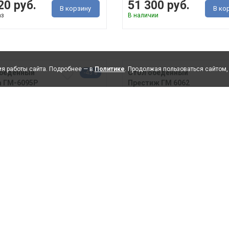
20 руб.
51 300 руб.
В корзину
В ко
аз
В наличии
я работы сайта. Подробнее — в
Политике
. Продолжая пользоваться сайтом,
обеденный
Стол обеденный
-43%
 ГМ-6095Р
Престиж ГМ 6062
В 2100 (3160) мм х
· ДхГхВ 1790(3550) мм х 
м 750 мм &mid..
780 мм &midd..