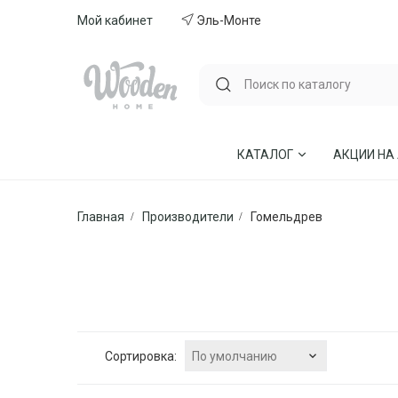
Мой кабинет
Эль-Монте
КАТАЛОГ
АКЦИИ НА
Главная
Производители
Гомельдрев
ГОСТИНЫЕ
СТУЛЬЯ И КР
СПАЛЬНИ
МЕБЕЛЬ ИЗ 
МЯГКАЯ МЕБЕЛЬ
КУХНИ
СТОЛЫ ОБЕДЕННЫЕ
ДЕТСКИЕ
По умолчанию
Сортировка: