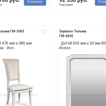
700 руб.
92 330 руб.
В корзину
В ко
аз
Под заказ
ельма ГМ-3063
Зеркало Тельма
ГМ-6592
В 476 мм х 580 мм
· ДхГхВ 650 мм х 20 мм 85
м · Исп..
Испол..