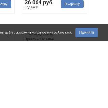
36 064 руб.
рзину
В корзину
Под заказ
Принять
 вы даёте согласие на использование файлов куки.
Стол обеденный
Престиж ГМ 6064
1200 мм
· ДхГхВ 1360(1800) мм х 800 мм
780 мм &middo..