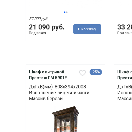
37 000 руб.
21 090 руб.
33 2
В корзину
Под заказ
Под зак
Шкаф с витриной
Шкаф с
-25%
Престиж ГМ 5901E
Прести
ДхГхВ(мм): 808х394х2008
ДхГхВ
Исполнение лицевой части:
Исполн
Массив березы ..
Массив