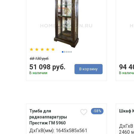
68 130 руб.
51 098 руб.
94 4
В корзину
В наличии
В налич
Тумба для
Шкаф К
-58%
радиоаппаратуры
Престиж ГМ 5960
ДхГхВ
ДхГхВ(мм): 1645х585х561
2460 