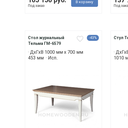
105 150 руб.
137 
В корзину
Под заказ
Под зак
Стол журнальный
Стул Т
-43%
Тельма ГМ-6579
· ДхГхВ 1000 мм х 700 мм
· ДхГх
453 мм · Исп..
1010 м