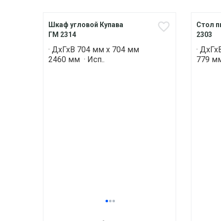
Шкаф угловой Купава
Стол п
ГМ 2314
2303
· ДхГхВ 704 мм х 704 мм
· ДхГх
2460 мм · Исп..
779 мм