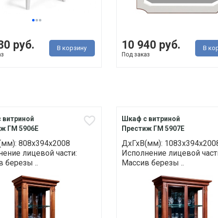
80 руб.
10 940 руб.
В корзину
В ко
аз
Под заказ
 витриной
Шкаф с витриной
ж ГМ 5906Е
Престиж ГМ 5907Е
(мм): 808х394х2008
ДхГхВ(мм): 1083х394х200
ение лицевой части:
Исполнение лицевой част
 березы ..
Массив березы ..