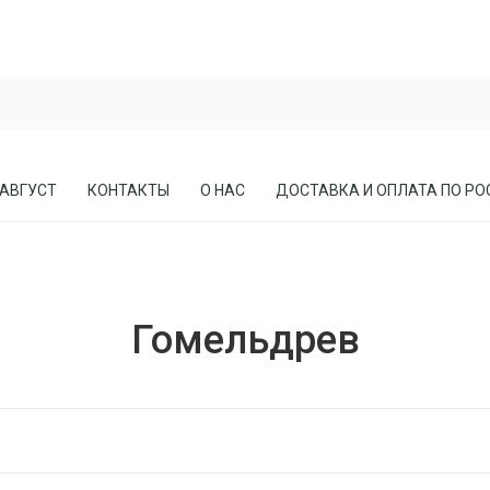
 АВГУСТ
КОНТАКТЫ
О НАС
ДОСТАВКА И ОПЛАТА ПО РО
ЕСЛА
ПРИХОЖИЕ
Гомельдрев
СОСНЫ
КАБИНЕТЫ, БИБЛИОТЕКИ
МЕБЕЛЬ В СТИЛЕ ЛОФТ
МАТРАСЫ