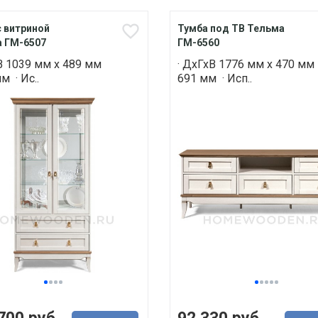
 витриной
Тумба под ТВ Тельма
 ГМ-6507
ГМ-6560
В 1039 мм х 489 мм
· ДхГхВ 1776 мм х 470 мм
м · Ис..
691 мм · Исп..