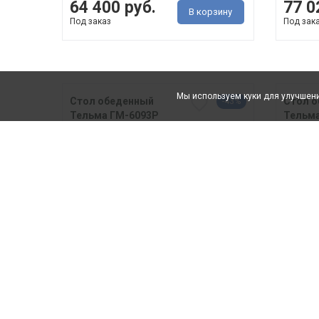
64 400 руб.
77 0
В корзину
Под заказ
Под зак
Мы используем куки для улучшени
Стол обеденный
Стол 
-43%
Тельма ГМ-6093Р
Тельма
· ДхГхВ 1400 (1900) мм х 900 мм
· ДхГх
750 мм &midd..
1100 м