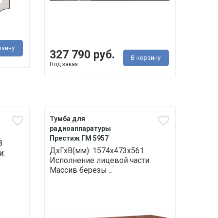
рзину
327 790 руб.
В корзину
Под заказ
Тумба для
радиоаппаратуры
Престиж ГМ 5957
8
ДхГхВ(мм): 1574х473х561
и:
Исполнение лицевой части:
Массив березы ..