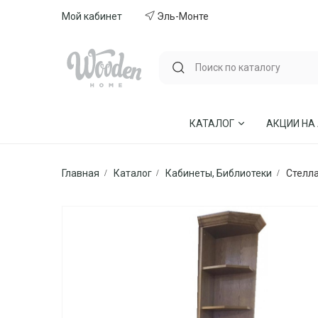
Мой кабинет
Эль-Монте
КАТАЛОГ
АКЦИИ НА
Главная
Каталог
Кабинеты, Библиотеки
Стелл
ГОСТИНЫЕ
СТУЛЬЯ И КР
СПАЛЬНИ
МЕБЕЛЬ ИЗ 
МЯГКАЯ МЕБЕЛЬ
КУХНИ
СТОЛЫ ОБЕДЕННЫЕ
ДЕТСКИЕ