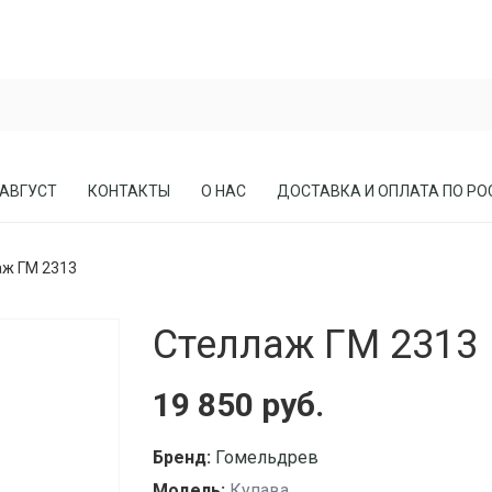
 АВГУСТ
КОНТАКТЫ
О НАС
ДОСТАВКА И ОПЛАТА ПО РО
аж ГМ 2313
ЕСЛА
ПРИХОЖИЕ
Стеллаж ГМ 2313
СОСНЫ
КАБИНЕТЫ, БИБЛИОТЕКИ
МЕБЕЛЬ В СТИЛЕ ЛОФТ
19 850 руб.
МАТРАСЫ
Бренд:
Гомельдрев
Модель:
Купава