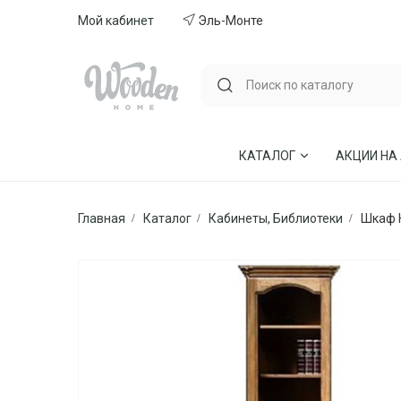
Мой кабинет
Эль-Монте
КАТАЛОГ
АКЦИИ НА
Главная
Каталог
Кабинеты, Библиотеки
Шкаф 
ГОСТИНЫЕ
СТУЛЬЯ И КР
СПАЛЬНИ
МЕБЕЛЬ ИЗ 
МЯГКАЯ МЕБЕЛЬ
КУХНИ
СТОЛЫ ОБЕДЕННЫЕ
ДЕТСКИЕ