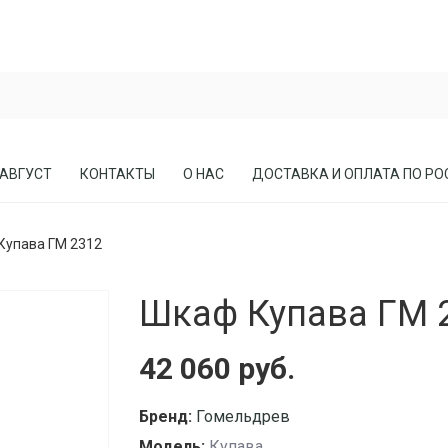
 АВГУСТ
КОНТАКТЫ
О НАС
ДОСТАВКА И ОПЛАТА ПО РО
Купава ГМ 2312
ЕСЛА
ПРИХОЖИЕ
Шкаф Купава ГМ 
СОСНЫ
КАБИНЕТЫ, БИБЛИОТЕКИ
МЕБЕЛЬ В СТИЛЕ ЛОФТ
42 060 руб.
МАТРАСЫ
Бренд:
Гомельдрев
Модель:
Купава