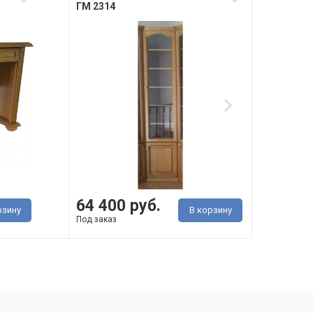
ГМ 2314
2303
64 400 руб.
77 
рзину
В корзину
Под заказ
Под з