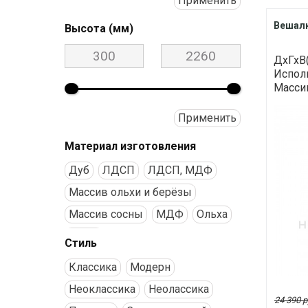
Применить
Тумба для обуви
Шкаф
Вешалк
Высота (мм)
Шкаф для одежды
Шкаф комбинированный
ДхГхВ(
Шкаф с вешалкой
Исполн
Массив
Применить
Материал изготовления
Дуб
ЛДСП
ЛДСП, МДФ
Массив ольхи и берёзы
Массив сосны
МДФ
Ольха
Сосна
Стиль
Классика
Модерн
Неоклассика
Неолассика
24 390 р