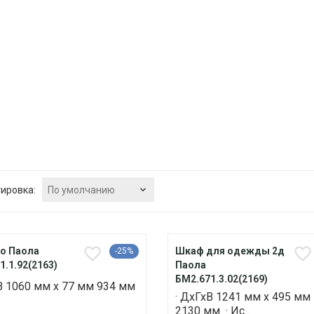
По умолчанию
ировка:
о Паола
Шкаф для одежды 2д
-25%
1.1.92(2163)
Паола
БМ2.671.3.02(2169)
В 1060 мм х 77 мм 934 мм
· ДхГхВ 1241 мм х 495 мм
.
2130 мм · Ис..