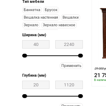
Тип мебели
Бaнкетка
Брусок
Вешалка настенная
Вешалки
Зеркало
Зеркало навесное
Зеркало напольное
Ширина (мм)
Зеркало настенное
Карниз
Книжный шкаф
Комод
Подставка
Подставка под цветы
Полка
Применить
29 000 р
Прихожая
21 7
Глубина (мм)
Секция антресольная
Скамья
В налич
Стол
Стол туалетный (консоль)
Сундук
Трюмо
Тумба