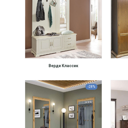
Верди Классик
-28%