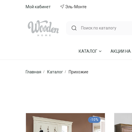
Мой кабинет
Эль-Монте
КАТАЛОГ
АКЦИИ НА
Главная
Каталог
Прихожие
ГОСТИНЫЕ
СТУЛЬЯ И КР
СПАЛЬНИ
МЕБЕЛЬ ИЗ 
МЯГКАЯ МЕБЕЛЬ
КУХНИ
СТОЛЫ ОБЕДЕННЫЕ
ДЕТСКИЕ
-10%