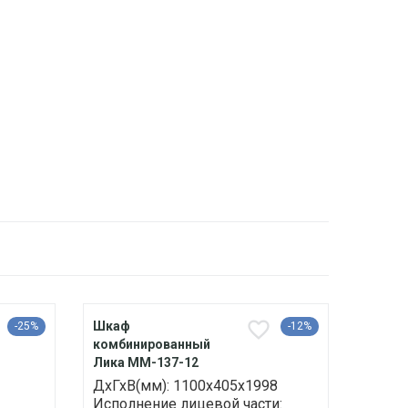
Шкаф
-25%
-12%
комбинированный
Лика ММ-137-12
ДхГхВ(мм): 1100х405х1998
Исполнение лицевой части: