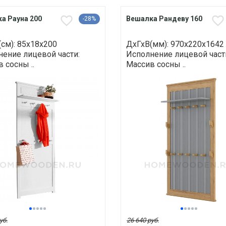
а Рауна 200
Вешалка Рандеву 160
-28%
см): 85х18х200
ДхГхВ(мм): 970х220х1642
ение лицевой части:
Исполнение лицевой част
 сосны ..
Массив сосны ..
уб.
26 640 руб.