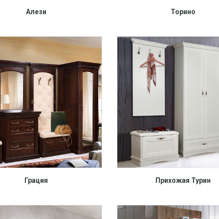
Алези
Торино
Грация
Прихожая Турин